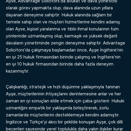
Ayse, Advantage Solicitors’da avukat ve dava yöneticisi
olarak görev yapmakta olup, dava alanında uzun yıllara
dayanan deneyime sahiptir. Hukuk alanında sağlam bir
temele sahip olan ve müşteri hizmetlerine kendini adamış
olan Ayse, kişisel yaralanma ve tıbbi ihmal konularının tüm
yönlerinde uzmanlaşmış olup, karmaşık ve yüksek değerli
davaların yönetiminde zengin deneyime sahiptir. Advantage
Solicitors’da çalışmaya başlamadan önce, Ayşe İngiltere’nin
en iyi 25 hukuk firmasından birinde çalışmış ve İngiltere’nin
en iyi 10 hukuk firmasından birinde daha fazla deneyim
kazanmıştır.
Çalışkanlığı, stratejik ve hızlı düşünme yaklaşımıyla tanınan
Ayşe, müşterilerinin ihtiyaçlarını derinlemesine anlar ve her
zaman en iyi sonuçları elde etmek için çaba gösterir. Hukuki
uzmanlığını empatik bir yaklaşımla birleştirerek, zorlu
zamanlarda müşterilerini desteklemeye kendini adamıştır.
İngilizce ve Türkçe’yi akıcı bir şekilde konuşan Ayşe, çok dilli
becerileri sayesinde yerel toplulukla daha yakın ilişkiler kurar