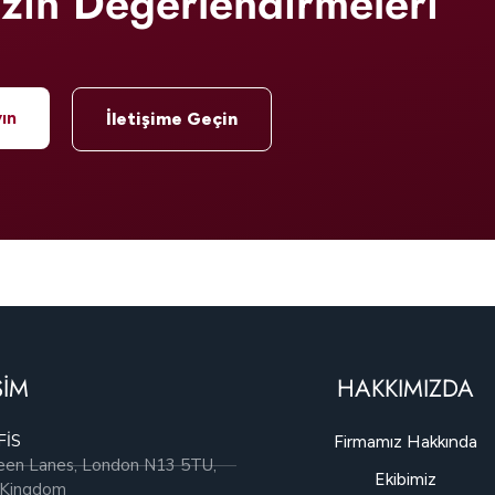
izin Değerlendirmeleri
ın
İletişime Geçin
ŞİM
HAKKIMIZDA
FİS
Firmamız Hakkında
een Lanes, London N13 5TU,
Ekibimiz
 Kingdom