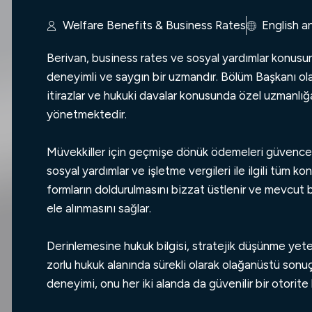
Sözleşme İhlali
rma
Yaya Yaralanmaları
prensibiyle çalışıyoru
Hemen İletişi
Mesleki İhmalkarlıklar
İngiltere'de Ticaret
Welfare Benefits & Business Rates
English a
Sigortasız ve Tespit Edilemeyen Sürücü
başlatabilirsiniz ve e
Aile Hukuku Av
İş Hukuku Ekib
Ortaklık Anlaşmazlıkları
Kazaları
yapmak zorunda değilsi
Berivan
, business rates ve sosyal yardımlar konusun
Yatırımcı / Yenilikçi Kurucu Vizesi
Yaşadığınız veya yaşa
deneyimli ve saygın bir uzmandır. Bölüm Başkanı ola
Sponsorluk Lisansı
Yaşadıklarınızı göremiyorsanız, lütfen
türü web sitemizde list
itirazlar ve hukuki davalar konusunda özel uzmanlığa 
bizimle iletişime geçin
– tüm kişisel
iletişime geçmekten ç
yönetmektedir.
yaralanma taleplerinde uzmanız.
İngiltere'de Oturum Başvuruları
Formu Doldurun v
Müvekkiller için geçmişe dönük ödemeleri güvence a
sosyal yardımlar ve işletme vergileri ile ilgili tüm 
ILR Sınırsız Oturum Başvurusu
formların doldurulmasını bizzat üstlenir ve mevcut bil
FLR Uzatma Başvurusu
ele alınmasını sağlar.
Ankara Anlaşması Uzatma Başvurusu
İngiliz Vatandaşlığı Başvurusu
Derinlemesine hukuk bilgisi, stratejik düşünme yet
10 Yıllık Uzun Süreli İkametler
zorlu hukuk alanında sürekli olarak olağanüstü sonuçl
deneyimi, onu her iki alanda da güvenilir bir otorite