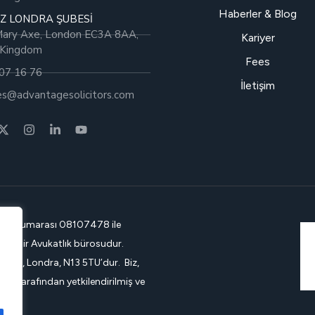
Haberler & Blog
Z LONDRA ŞUBESİ
Mary Axe, London EC3A 8AA,
Kariyer
 Kingdom
Fees
07 16 76
İletişim
ies@advantagesolicitors.com
kayıt numarası
08107478 ile
lan bir Avukatlık bürosudur.
anes, Londra, N13 5TU’dur. Biz,
0) tarafından yetkilendirilmiş ve