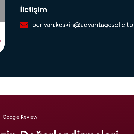
İletişim
berivan.keskin@advantagesolicito
s
Google Review