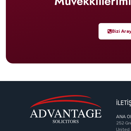
Müvekkillerim
Bizi Aray
İLETİ
ANA O
252 Gr
United