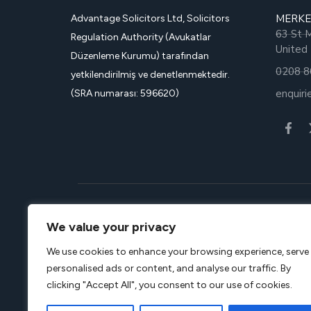
MERKE
Advantage Solicitors Ltd, Solicitors
63 St 
Regulation Authority (Avukatlar
United
Düzenleme Kurumu) tarafından
0208 8
yetkilendirilmiş ve denetlenmektedir.
enquir
(SRA numarası: 596620)
Advantage Solicitors Limited, İngiltere ve Galler’de 
We value your privacy
kayıtlı, VAT (KDV) kayıtlı, VAT numarası: 161843606 o
We use cookies to enhance your browsing experience, serve
Kayıtlı ofisi
Advantage Solicitors
Limited, 252 Green L
personalised ads or content, and analyse our traffic. By
Solicitors Regulation Authority (SRA numarası: 59662
clicking "Accept All", you consent to our use of cookies.
denetlenmiş, onaylı bir Alternatif İş Yapısı’yız.