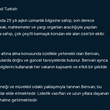
İnsan Hakları
sunuyoruz ve
No Win No Fee
esasına
z, dosyanızı hiçbir ödeme yapmadan
danışmanlık, uyuşmazlıkların
me Geçin
nd Turkish
göre çalışıyoruz, yani davanızı
ğer davanızı kaybederseniz ödeme
ukatlarımızla İletişime Geçin
imizle İletişime Geçin
çözümünde ve ticari çıkarlarınızın
kazanmadığımız sürece hiçbir ücret
niz.
İnsan Hakları Başvurusu
korunmasında yardımcı olur.
da 25 yılı aşkın uzmanlık bilgisine sahip, son derece
ödemeniz gerekmez ve üstelik ön
İltica Davaları
dığınızı düşündüğünüz
tıbbi ihmal
rak, mahkemeler ve yargı organları aracılığıyla yapılan
ödeme de almıyoruz. Bugün bizimle
Contact Us Now
İltica Üzerinden Kalıcı Oturum
elenmemiş olsa bile, lütfen bizimle
sahip, çok çeşitli karmaşık konuları ele alan özel bir ekibi
iletişime geçin ve hak ettiğiniz
ekinmeyin.
tazminatı alabilmeniz için mücadele
İngiltere'de Göçmenlik
edelim.
e Ücretsiz Danışın
ltına alma konusunda özellikle yetenekli olan Berivan,
Avukatları
konularda doğru ve güncel tavsiyelerde bulunur. Berivan ayrıca
Formu Doldurun ve Ücretsiz
gilerini kullanarak her vakanın kapsamlı ve etkili bir şekilde
Sürecin her adımında size hukuki rehberlik
Danışın
ederek, başvurunuzun özenle ve titizlikle ele
alınmasını sağlıyoruz.
eneği ve müvekkil odaklı yaklaşımıyla tanınan
Berivan
, bu
ar elde etmektedir. Liderlik vasıfları ve uzun yıllara dayanan
Göçmenlik Hukuku Ekibimizle
 haline getirmektedir.
İletişime Geçin