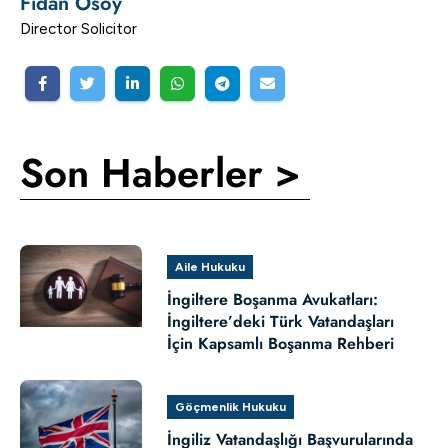
Fidan Osoy
Director Solicitor
Son Haberler >
Aile Hukuku
İngiltere Boşanma Avukatları:
İngiltere’deki Türk Vatandaşları
İçin Kapsamlı Boşanma Rehberi
Göçmenlik Hukuku
İngiliz Vatandaşlığı Başvurularında